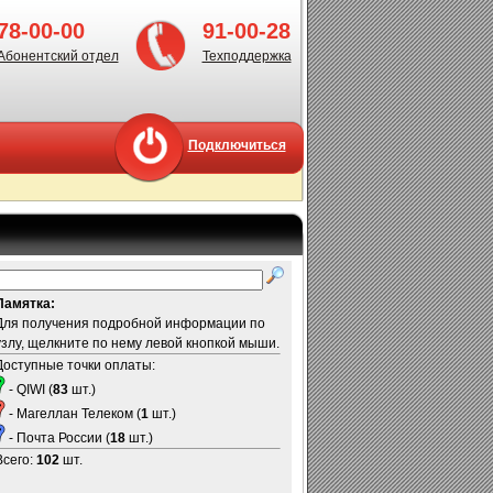
78-00-00
91-00-28
Абонентский отдел
Техподдержка
Подключиться
Памятка:
Для получения подробной информации по
узлу, щелкните по нему левой кнопкой мыши.
Доступные точки оплаты:
- QIWI (
83
шт.)
- Магеллан Телеком (
1
шт.)
- Почта России (
18
шт.)
Всего:
102
шт.