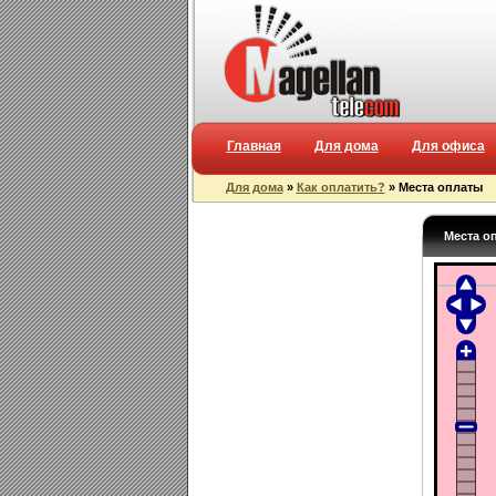
Главная
Для дома
Для офиса
Для дома
»
Как оплатить?
» Места оплаты
Места о